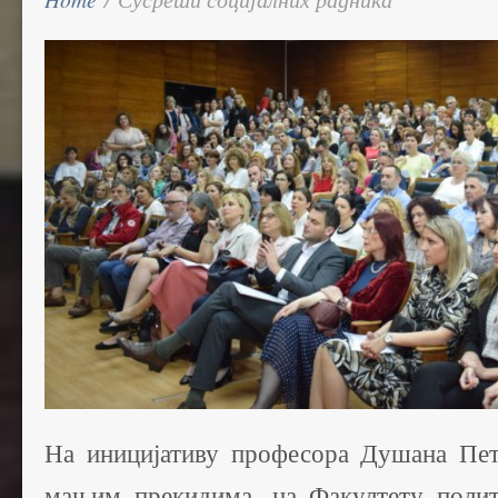
На иницијативу професора Душана Петр
мањим прекидима, на Факултету полит