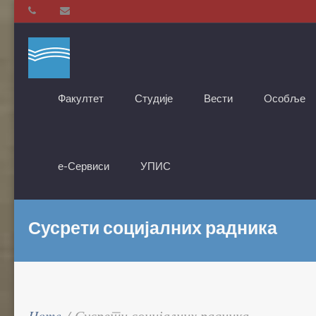
Факултет
Студије
Вести
Oсобље
е-Сервиси
УПИС
Сусрети социјалних радника
Home
/
Сусрети социјалних радника