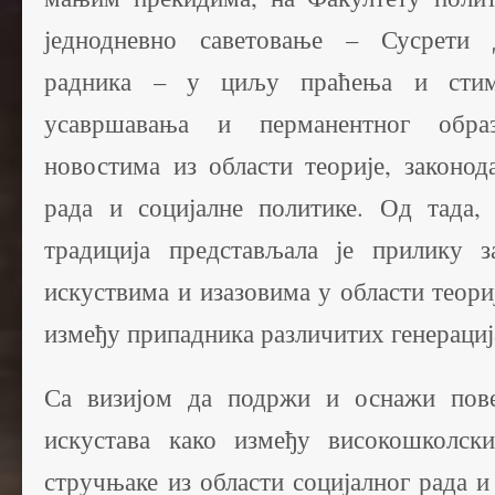
једнодневно саветовање – Сусрети 
радника – у циљу праћења и стим
усавршавања и перманентног обра
новостима из области теорије, законод
рада и социјалне политике. Од тада, 
традиција представљала је прилику 
искуствима и изазовима у области теориј
између припадника различитих генерациј
Са визијом да подржи и оснажи пове
искустава како између високошколски
стручњаке из области социјалног рада и 