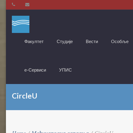
Факултет
Студије
Вести
Oсобље
е-Сервиси
УПИС
CircleU
Home
/
Међународна сарадња
/
CircleU