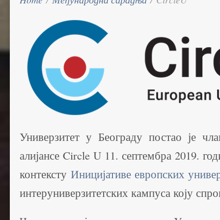
Универзитет у Београду постао је чла
алијансе Circle U 11. септембра 2019. го
контексту
Иницијативе европских униве
интеруниверзитетских кампуса коју спро