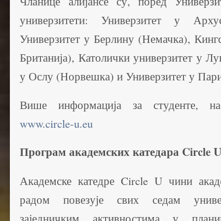
Чланице алијансе су, поред Универзи
универзитети: Универзитет у Арху
Универзитет у Берлину (Немачка), Кинг
Британија), Католички универзитет у Лув
у Ослу (Норвешка) и Универзитет у Пари
Више информација за студенте, нас
www.circle-u.eu
Програм академских катедара Circle U
Академске катедре Circle U чини акад
радом повезује свих седам униве
заједничким активностима у план