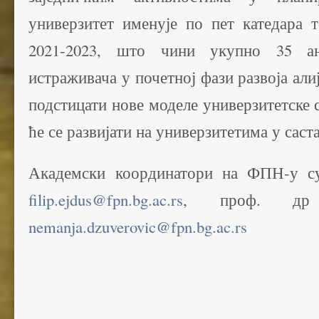
универзитет именује по пет катедара 
2021-2023, што чини укупно 35 ан
истраживача у почетној фази развоја али
подстицати нове моделе универзитетске с
ће се развијати на универзитетима у саста
Академски координатори на ФПН-у су
filip.ejdus@fpn.bg.ac.rs
, проф. др 
nemanja.dzuverovic@fpn.bg.ac.rs