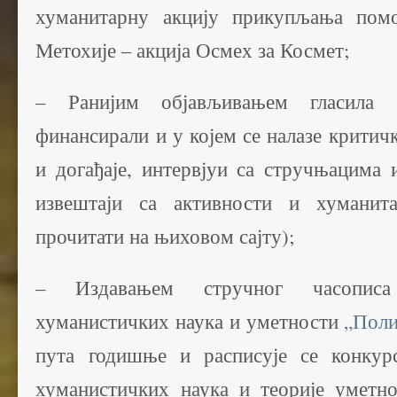
хуманитарну акцију прикупљања пом
Метохије – акција Осмех за Космет;
– Ранијим објављивањем гласила 
финансирали и у којем се налазе критичк
и догађаје, интервјуи са стручњацима 
извештаји са активности и хуманит
прочитати на њиховом сајту);
– Издавањем стручног часописа 
хуманистичких наука и уметности
„Поли
пута годишње и расписује се конкур
хуманистичких наука и теорије уметно