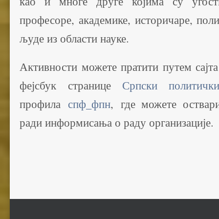
као и многе друге којима су угости
професоре, академике, историчаре, пол
људе из области науке.
Активности можете пратити путем сајт
фејсбук странице
Српски политичк
профила
спф_фпн
, где можете оствар
ради информисања о раду организације.