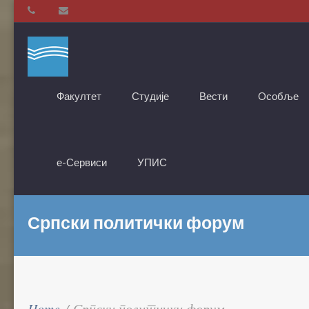
Факултет
Студије
Вести
Oсобље
е-Сервиси
УПИС
Српски политички форум
Home
/
Српски политички форум