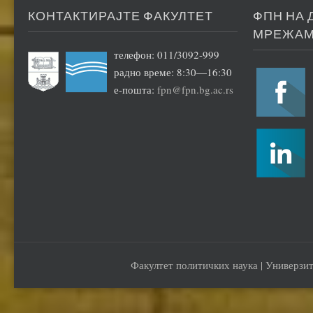
КОНТАКТИРАЈТЕ ФАКУЛТЕТ
ФПН НА
МРЕЖА
телефон: 011/3092-999
радно време: 8:30—16:30
е-пошта:
fpn@fpn.bg.ac.rs
Факултет политичких наука | Универзит