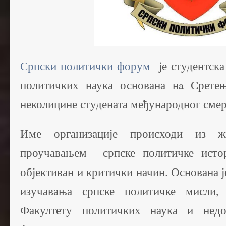
Српски политички форум
је студентска
политичких наука основана нa Сретењ
неколицине студената међународног смер
Име организације происходи из 
проучавањем српске политичке истор
објективан и критички начин. Основана ј
изучавања српске политичке мисли,
Факултету политичких наука и недо