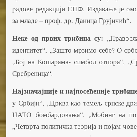
радове редакцији СПФ. Издавање је омо
за младе – проф. др. Даница Грујичић“.
Неке од првих трибина су:
„Правосла
идентитет“, „Зашто мрзимо себе? О срб
„Бој на Кошарама- симбол отпора“, „Ср
Сребреница“.
Најзначајније и најпосећеније трибине
у Србији“, „Црква као темељ српске др
НАТО бомбардовања“, „Мобинг на пос
„Четврта политичка теорија и појам чове