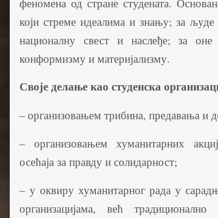
феномена од стране студената. Основан
који стреме идеалима и знању; за људе 
националну свест и наслеђе; за оне
конформизму и материјализму.
Своје делање као студенска организац
– организовањем трибина, предавања и д
– организовањем хуманитарних акциј
осећаја за правду и солидарност;
– у оквиру хуманитарног рада у сарад
организацијама, већ традиционално 