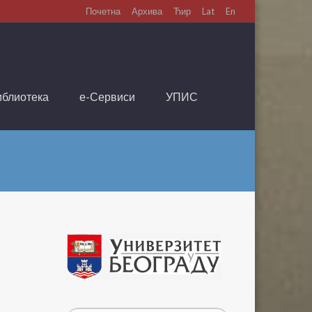
Почетна
Архива
Ћир
Lat
En
иблиотека
е-Сервиси
УПИС