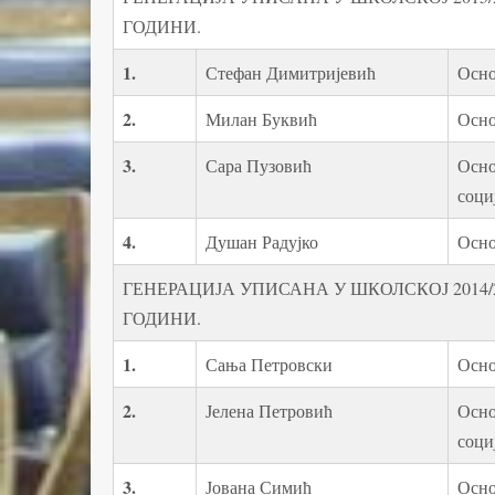
ГОДИНИ.
1.
Стефан Димитријевић
Осно
2.
Милан Буквић
Осно
3.
Сара Пузовић
Осно
соци
4.
Душан Радујко
Осно
ГЕНЕРАЦИЈА УПИСАНА У ШКОЛСКОЈ 2014/2
ГОДИНИ.
1.
Сања Петровски
Осно
2.
Јелена Петровић
Осно
соци
3.
Јована Симић
Осно