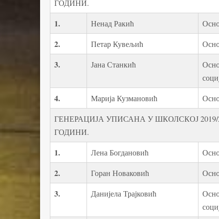
ГОДИНИ.
1
.
Ненад Ракић
Осно
2.
Петар Кувељић
Осно
3.
Јана Станкић
Осно
соци
4.
Марија Кузмановић
Осно
ГЕНЕРАЦИЈА УПИСАНА У ШКОЛСКОЈ 2019/2
ГОДИНИ.
1
.
Лена Богдановић
Осно
2.
Горан Новаковић
Осно
3.
Данијела Трајковић
Осно
соци