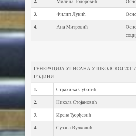
2.
Милица Тодоровић
Осно
3.
Филип Лукић
Осно
4.
Ана Митровић
Осно
соци
ГЕНЕРАЦИЈА УПИСАНА У ШКОЛСКОЈ 2011/2
ГОДИНИ.
1.
Страхиња Суботић
2.
Никола Стојановић
3.
Ирена Ђорђевић
4.
Сузана Вучковић