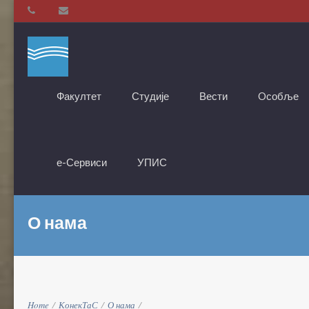
Факултет
Студије
Вести
Oсобље
е-Сервиси
УПИС
О нама
Home
/
КонекТаС
/
О нама
/