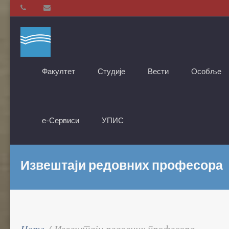
Факултет
Студије
Вести
Oсобље
е-Сервиси
УПИС
Извештаји редовних професора
Home
/
Извештаји редовних професора