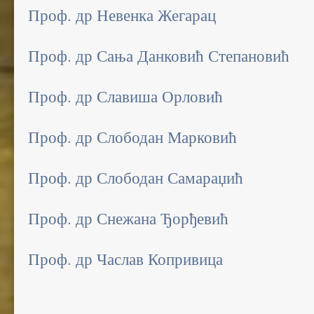
Проф. др Невенка Жегарац
Проф. др Сања Данковић Степановић
Проф. др Славиша Орловић
Проф. др Слободан Марковић
Проф. др Слободан Самараџић
Проф. др Снежана Ђорђевић
Проф. др Часлав Копривица