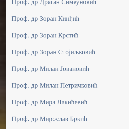
Проф. др Драган Симеуновић
Проф. др Зоран Кинђић
Проф. др Зоран Крстић
Проф. др Зоран Стојиљковић
Проф. др Милан Јовановић
Проф. др Милан Петричковић
Проф. др Мира Лакићевић
Проф. др Мирослав Бркић