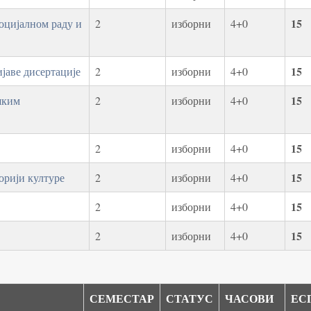
15
оцијалном раду и
2
изборни
4+0
15
јаве дисертације
2
изборни
4+0
15
шким
2
изборни
4+0
15
2
изборни
4+0
15
орији културе
2
изборни
4+0
15
2
изборни
4+0
15
2
изборни
4+0
СЕМЕСТАР
СТАТУС
ЧАСОВИ
ЕС