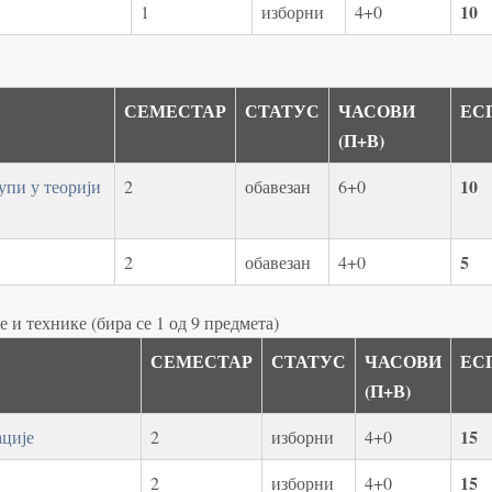
10
1
изборни
4+0
СЕМЕСТАР
СТАТУС
ЧАСОВИ
ЕС
(П+В)
10
упи у теорији
2
обавезан
6+0
5
2
обавезан
4+0
 и технике (бира се 1 од 9 предмета)
СЕМЕСТАР
СТАТУС
ЧАСОВИ
ЕС
(П+В)
15
ације
2
изборни
4+0
15
2
изборни
4+0