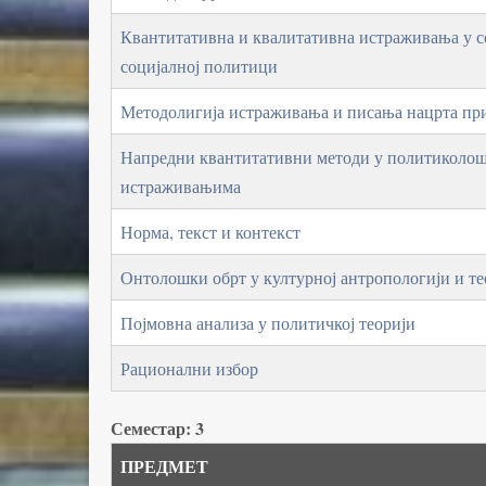
Квантитативна и квалитативна истраживања у с
социјалној политици
Методолигија истраживања и писања нацрта при
Напредни квантитативни методи у политиколо
истраживањима
Норма, текст и контекст
Онтолошки обрт у културној антропологији и те
Појмовна анализа у политичкој теорији
Рационални избор
Семестар: 3
ПРЕДМЕТ