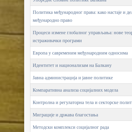
Политика међународног права: како настаје и де
међународно право
Процеси измене глобалног управљања: нове теор
истраживачки програми
Европа у савременим међународним односима
Идентитет и национализам на Балкану
Јавна администрација и јавне политике
Компаративна анализа социјалних модела
Контролна и регулаторна тела и секторске поли
Миграције и држава благостања
Методски комплекси социјалног рада