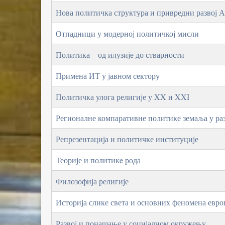
Нова политичка структура и привредни развој А
Отпадници у модерној политичкој мисли
Политика – од илузије до стварности
Примена ИТ у јавном сектору
Политичка улогa религије у XX и XXI
Регионалне компаративне политике земаља у ра
Репрезентација и политичке институције
Теорије и политикe рода
Филозофија религије
Историја слике света и основних феномена евро
Развој и понашање у социјалном окружењу