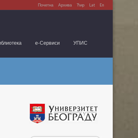
Почетна
Архива
Ћир
Lat
En
иблиотека
е-Сервиси
УПИС