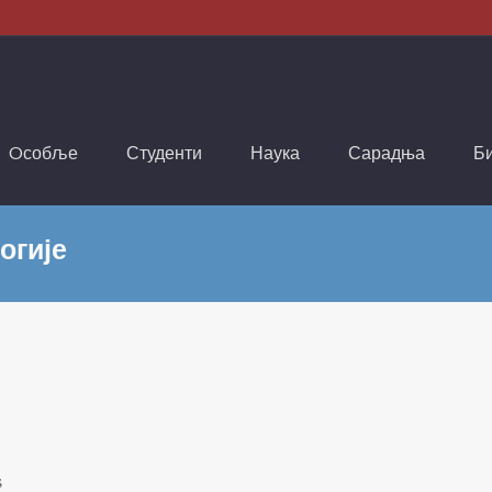
Oсобље
Студенти
Наука
Сарадња
Б
огије
s