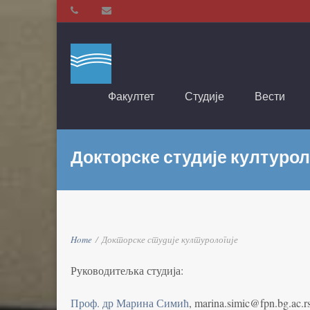
Факултет
Студије
Вести
Докторске студије културол
Home
/
Докторске студије културологије
Руководитељка студија:
Проф. др Марина Симић
, marina.simic@fpn.bg.ac.r