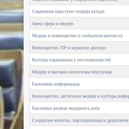
Савремени приступи теорији кулуре
Јавна сфера и медији
Медији и новинарство у глобалном контексту
Новинарство, ПР и медијски дискурс
Култура изражавања у постновинарству
Медији и масовна политичка персуазија
Економија информација
Новинарство, дигитални медији и култура инф
Еколошки ризици модернога доба
Социјални капитал, партиципација и друштвене