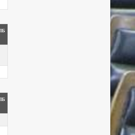
ПБ
ПБ