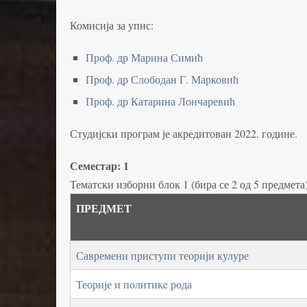
Комисија за упис:
Проф. др Марина Симић
Проф. др Слободан Г. Марковић
Проф. др Катарина Лончаревић
Студијски програм је акредитован 2022. године.
Семестар: 1
Тематски изборни блок 1 (бира се 2 од 5 предмета
ПРЕДМЕТ
Савремени приступи теорији кулуре
Теорије и политикe рода