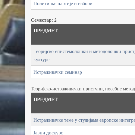
Политичке партије и избори
Семестар: 2
ПРЕДМЕТ
Теоријско-епистемолошки и методолошки прист
културе
Истраживачки семинар
Теоријско-истраживачки приступи, посебне методе
ПРЕДМЕТ
Истраживачке теме у студијама европске интегр
Јавни дискурс