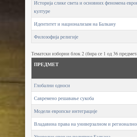
Историја слике света и основних феномена евро
културе
Идентитет и национализам на Балкану
Филозофија религије
Тематски изборни блок 2 (бира се 1 од 36 предмет
ПРЕДМЕТ
Глобални односи
Савремено решавање сукоба
Модели европске интеграције
Владавина права на универзалном и регионално
Упоредне споњне политике Балкана