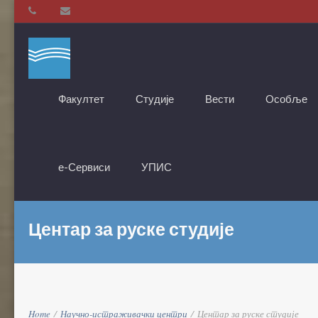
Факултет
Студије
Вести
Oсобље
е-Сервиси
УПИС
Центар за руске студије
Home
/
Научно-истраживачки центри
/
Центар за руске студије