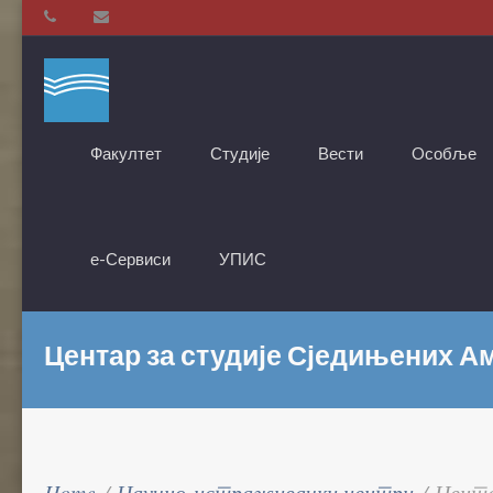
Факултет
Студије
Вести
Oсобље
е-Сервиси
УПИС
Центар за студије Сједињених 
Home
/
Научно-истраживачки центри
/
Цента