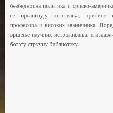
безбедносна политика и српско-америчк
се организују гостовања, трибине 
професора и високих званичника. Поре
вршење научних истраживања, и издавач
богату стручну библиотеку.