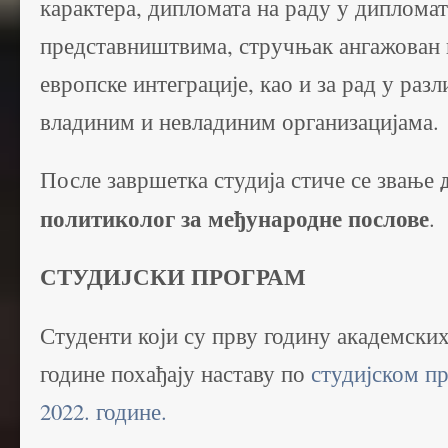
карактера, дипломата на раду у диплома
представништвима, стручњак ангажован
европске интеграције, као и за рад у ра
владиним и невладиним организацијама.
После завршетка студија стиче се звање
политиколог за међународне послове
.
СТУДИЈСКИ ПРОГРАМ
Студенти који су прву годину академских
године похађају наставу по
студијском п
2022. године.