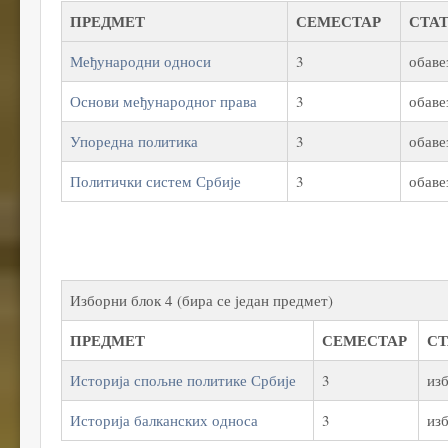
ПРЕДМЕТ
СЕМЕСТАР
СТА
Међународни односи
3
обаве
Основи међународног права
3
обаве
Упоредна политика
3
обаве
Политички систем Србије
3
обаве
Изборни блок 4 (бира се један предмет)
ПРЕДМЕТ
СЕМЕСТАР
С
Историја спољне политике Србије
3
из
Историја балканских односа
3
из