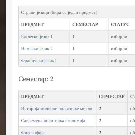
Страни језици (бира се један предмет)
ПРЕДМЕТ
СЕМЕСТАР
СТАТУС
Енглески језик I
1
изборни
Немачки језик I
1
изборни
Француски језик I
1
изборни
Семестар: 2
ПРЕДМЕТ
СЕМЕСТАР
С
Историја модерне политичке мисли
2
об
Савремена политичка економија
2
об
Филозофија
2
об