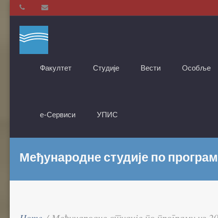
Факултет
Студије
Вести
Oсобље
е-Сервиси
УПИС
Међународне студије по програму
Home
/
Међународне студије по програму из 20