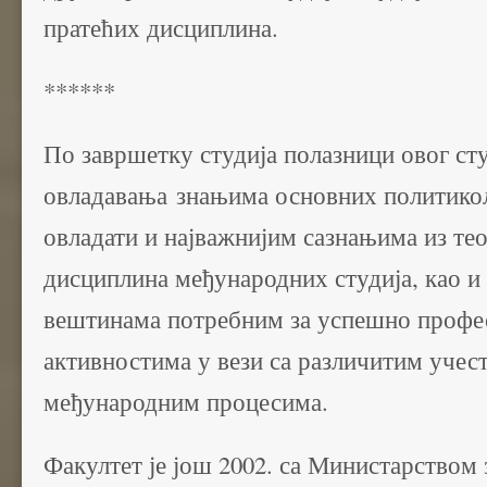
пратећих дисциплина.
******
По завршетку студија полазници овог сту
овладавања знањима основних политико
овладати и најважнијим сазнањима из тео
дисциплина међународних студија, као и
вештинама потребним за успешно профе
активностима у вези са различитим уче
међународним процесима.
Факултет је још 2002. са Министарством