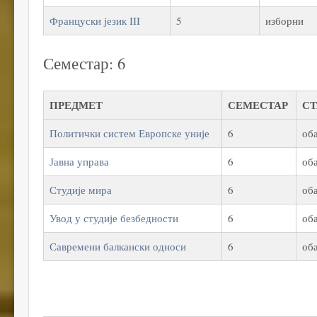
Француски језик III
5
изборни
Семестар: 6
ПРЕДМЕТ
СЕМЕСТАР
С
Политички систем Европске уније
6
об
Јавна управа
6
об
Студије мира
6
об
Увод у студије безбедности
6
об
Савремени балкански односи
6
об