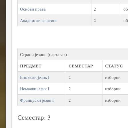
Основи права
2
об
Академске вештине
2
об
Страни језици (наставак)
ПРЕДМЕТ
СЕМЕСТАР
СТАТУС
Енглески језик I
2
изборни
Немачки језик I
2
изборни
Француски језик I
2
изборни
Семестар: 3