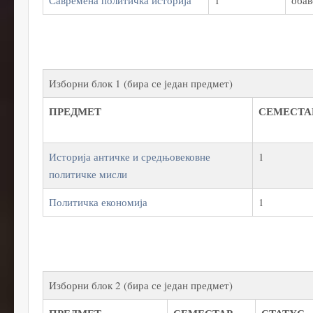
Савремена политичка историја
1
обав
Изборни блок 1 (бира се један предмет)
ПРЕДМЕТ
СЕМЕСТА
Историја античке и средњовековне
1
политичке мисли
Политичка економија
1
Изборни блок 2 (бира се један предмет)