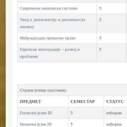
Савремени економски системи
5
Увод у дипломатију и дипломатску
5
анализу
Међународно приватно право
5
Европске интеграције – развој и
5
проблеми
Страни језици (наставак)
ПРЕДМЕТ
СЕМЕСТАР
СТАТУС
Енглески језик III
5
изборни
Немачки језик III
5
изборни