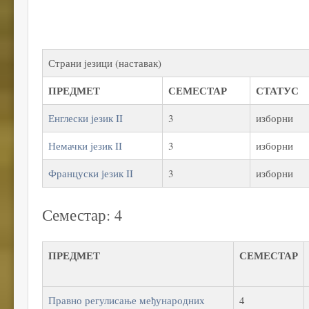
Страни језици (наставак)
ПРЕДМЕТ
СЕМЕСТАР
СТАТУС
Енглески језик II
3
изборни
Немачки језик II
3
изборни
Француски језик II
3
изборни
Семестар: 4
ПРЕДМЕТ
СЕМЕСТАР
Правно регулисање међународних
4