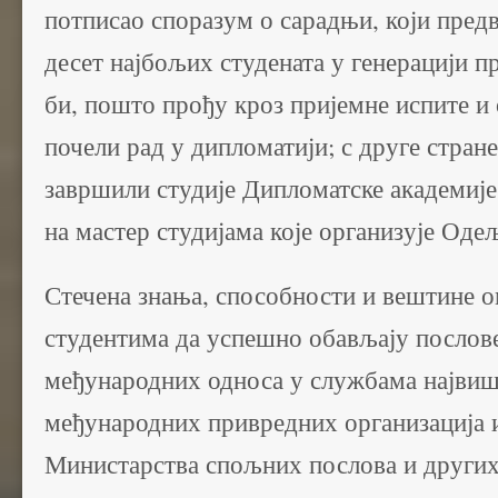
потписао споразум о сарадњи, који предв
десет најбољих студената у генерацији 
би, пошто прођу кроз пријемне испите и
почели рад у дипломатији; с друге стране
завршили студије Дипломатске академиј
на мастер студијама које организује Оде
Стечена знања, способности и вештине 
студентима да успешно обављају послове
међународних односа у службама највиш
међународних привредних организација 
Министарства спољних послова и других