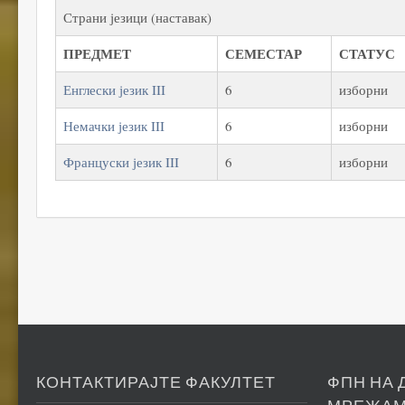
Страни језици (наставак)
ПРЕДМЕТ
СЕМЕСТАР
СТАТУС
Енглески језик III
6
изборни
Немачки језик III
6
изборни
Француски језик III
6
изборни
КОНТАКТИРАЈТЕ ФАКУЛТЕТ
ФПН НА