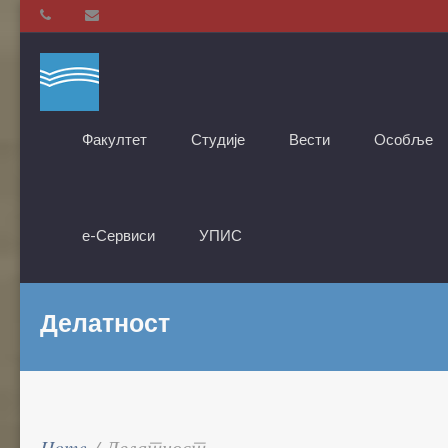
Факултет
Студије
Вести
Oсобље
е-Сервиси
УПИС
Делатност
Home
/
Делатност