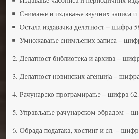
Издавање часописа и периодичних изд
Снимање и издавање звучних записа и 
Остала издавачка делатност – шифра 5
Умножавање снимљених записа – шифр
2. Делатност библиотека и архива – шифр
3. Делатност новинских агенција – шифра
4. Рачунарско програмирање – шифра 62
5. Управљање рачунарском обрадом – ши
6. Обрада података, хостинг и сл. – шифр