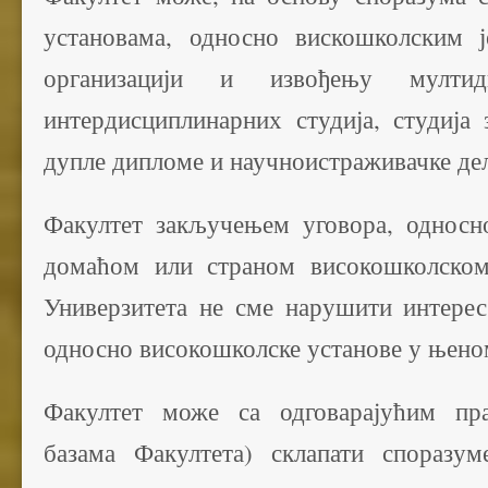
установама, односно вискошколским ј
организацији и извођењу мултиди
интердисциплинарних студија, студија 
дупле дипломе и научноистраживачке де
Факултет закључењем уговора, односн
домаћом или страном високошколском
Универзитета не сме нарушити интерес
односно високошколске установе у њеном
Факултет може са одговарајућим пр
базама Факултета) склапати споразу