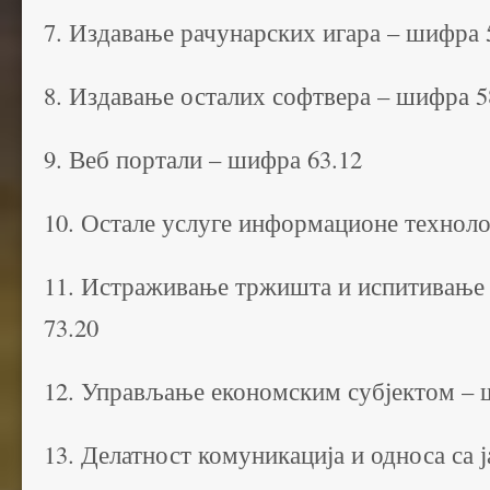
7. Издавање рачунарских игара – шифра 
8. Издавање осталих софтвера – шифра 5
9. Веб портали – шифра 63.12
10. Остале услуге информационе техноло
11. Истраживање тржишта и испитивање
73.20
12. Управљање економским субјектом – 
13. Делатност комуникација и односа са