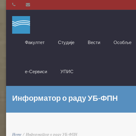
Факултет
Студије
Вести
Oсобље
е-Сервиси
УПИС
Информатор о раду УБ-ФПН
Home
/
Информатор о раду УБ-ФПН