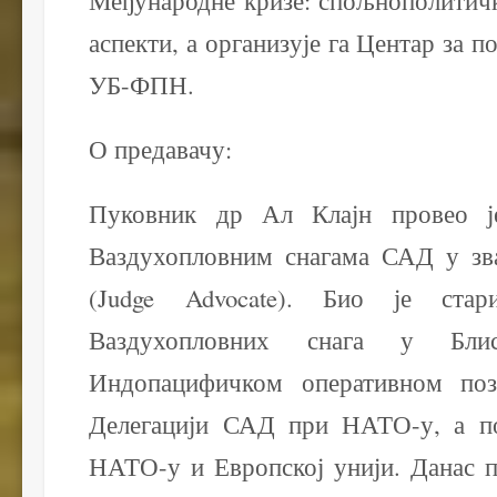
аспекти, а организује га Центар за п
УБ-ФПН.
О предавачу:
Пуковник др Ал Клајн провео ј
Ваздухопловним снагама САД у зв
(Judge Advocate). Био је стар
Ваздухопловних снага у Бл
Индопацифичком оперативном поз
Делегацији САД при НАТО-у, а п
НАТО-у и Европској унији. Данас п