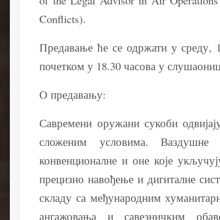
Conflicts).
Предавање ће се одржати у среду, 1
почетком у 18.30 часова у слушаониц
О предавању:
Савремени оружани сукоби одвијају
сложеним условима. Ваздушне
конвенционалне и оне које укључуј
прецизно навођење и дигиталне сист
складу са међународним хуманитар
ангажовања и савезничким оба