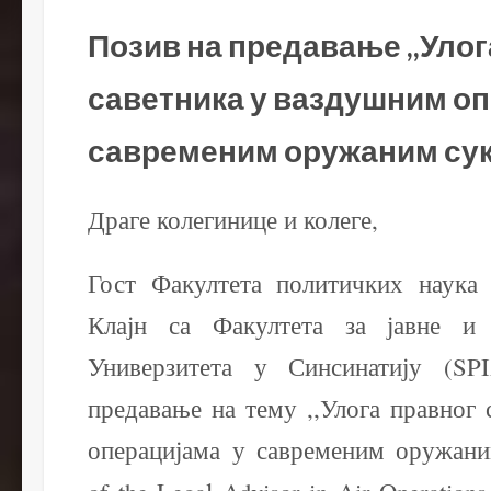
Позив на предавање ,,Улог
саветника у ваздушним оп
савременим оружаним су
Драге колегинице и колеге,
Гост Факултета политичких наука
Клајн са Факултета за јавне и 
Универзитета у Синсинатију (SP
предавање на тему ,,Улога правног
операцијама у савременим оружани
of the Legal Advisor in Air Operatio