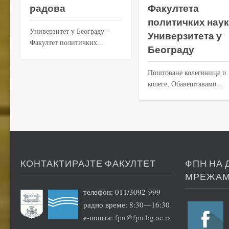
радова
Факултета
политичких нау
Универзитет у Београду –
Универзитета у
Факултет политичких...
Београду
Поштоване колегинице и
колеге, Обавештавамо...
КОНТАКТИРАЈТЕ ФАКУЛТЕТ
ФПН НА
МРЕЖА
телефон: 011/3092-999
радно време: 8:30—16:30
е-пошта:
fpn@fpn.bg.ac.rs