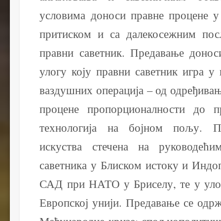
условима доноси правне процене у
притиском и са далекосежним пос
правни саветник. Предавање донос
улогу коју правни саветник игра у
ваздушних операција – од одређива
процене пропорционалности до п
технологија на бојном пољу. П
искуства стечена на руководећи
саветника у Блиском истоку и Индо
САД при НАТО у Бриселу, те у ул
Европској унији. Предавање се одр
Међународне кризе: спољнополитичк