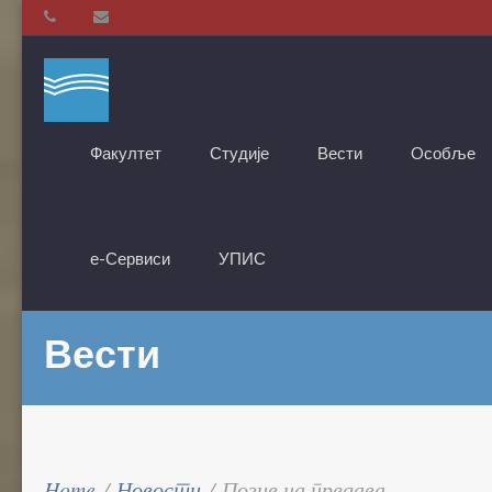
Факултет
Студије
Вести
Oсобље
е-Сервиси
УПИС
Вести
Home
/
Новости
/
Позив на предава ...