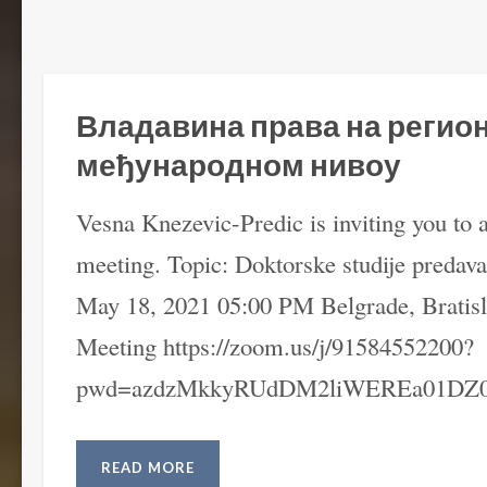
Владавина права на регио
међународном нивоу
Vesna Knezevic-Predic is inviting you to
meeting. Topic: Doktorske studije predav
May 18, 2021 05:00 PM Belgrade, Bratisl
Meeting https://zoom.us/j/91584552200?
pwd=azdzMkkyRUdDM2liWEREa01DZ0
READ MORE