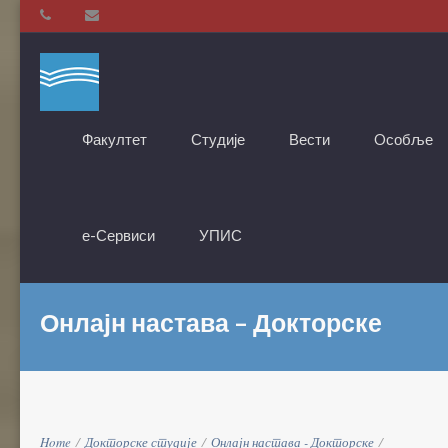
Факултет
Студије
Вести
Oсобље
е-Сервиси
УПИС
Онлајн настава – Докторске
Home
/
Докторске студије
/
Онлајн настава - Докторске
/