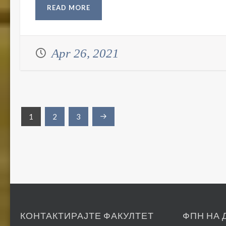
READ MORE
Apr 26, 2021
Posts
1
2
3
navigation
КОНТАКТИРАЈТЕ ФАКУЛТЕТ
ФПН НА