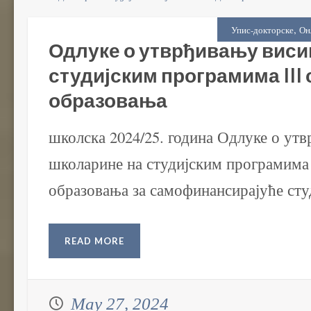
,
Упис-докторске
Он
Одлуке о утврђивању виси
студијским програмима III
образовања
школска 2024/25. година Одлуке о ут
школарине на студијским програмима 
образовања за самофинансирајуће студ
READ MORE
May 27, 2024