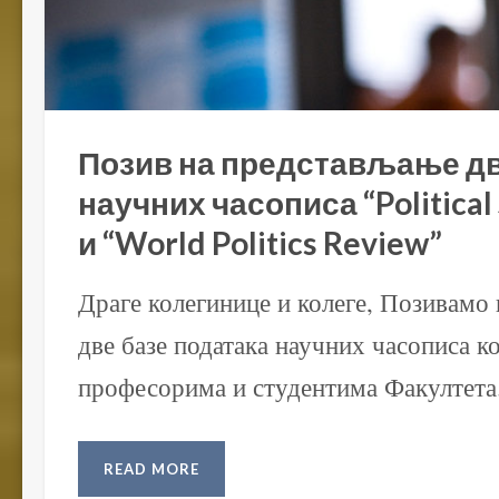
Позив на представљање дв
научних часописа “Political
и “World Politics Review”
Драге колегинице и колеге, Позивамо
две базе података научних часописа к
професорима и студентима Факултета.
READ MORE