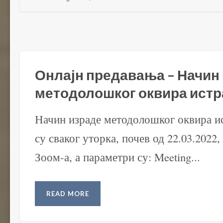
Онлајн предавања – Начин
методолошког оквира ист
Начин израде методолошког оквира и
су сваког уторка, почев од 22.03.2022,
Зоом-а, а параметри су: Meeting...
READ MORE