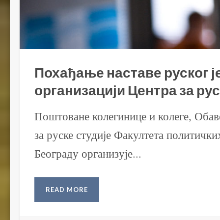
Похађање наставе руског ј
организацији Центра за ру
Поштоване колегинице и колеге, Обав
за руске студије Факултета политички
Београду организује...
READ MORE