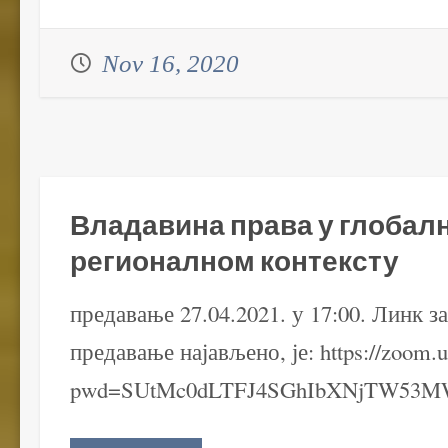
Nov 16, 2020
Владавина права у глобал
регионалном контексту
предавање 27.04.2021. у 17:00. Линк з
предавање најављено, је: https://zoom.
pwd=SUtMc0dLTFJ4SGhIbXNjTW53M