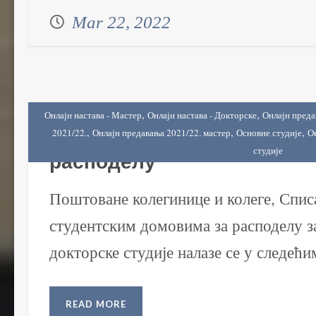
Mar 22, 2022
,
,
Онлајн настава - Мастер
Онлајн настава - Докторске
Онлајн преда
Списак места у студентск
,
,
,
2021/22.
Онлајн предавања 2021/22. мастер
Основне студије
О
студије
расподелу
Поштоване колегинице и колеге, Спис
студентским домовима за расподелу з
докторске студије налазе се у следећим
READ MORE